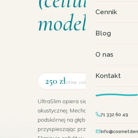
Cennik
modelowani
Blog
O nas
Kontakt
250 zł
CENA JUŻ OD
UltraSlim opiera się na działaniu ultrad
akustycznej. Mechaniczna fala dociera 
71 332 60 49
podskórnej na głębokość 3–4 cm, stymul
przyspieszając przemianę materii oraz 
info@cosmetder