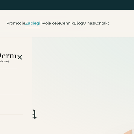
Promocje
Zabiegi
Twoje cele
Cennik
Blog
O nas
Kontakt
×
 WROCŁAW
yczna