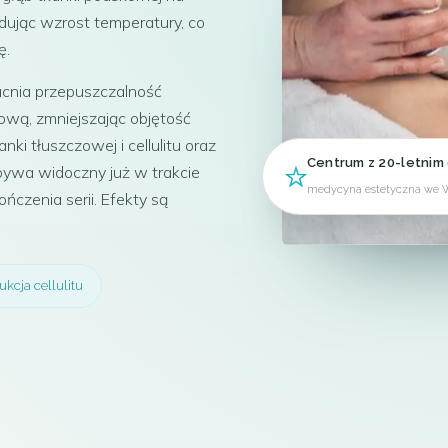
dując wzrost temperatury, co
ę.
cnia przepuszczalność
ową, zmniejszając objętość
nki tłuszczowej i cellulitu oraz
Centrum z 20-letnim
bywa widoczny już w trakcie
medycyna estetyczna we 
czenia serii. Efekty są
kcja cellulitu