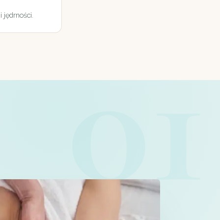
 jędrności.
01