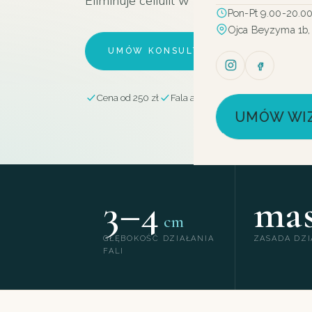
Eliminuje cellulit w praktycznie każdym 
Pon-Pt 9.00-20.0
Ojca Beyzyma 1b,
UMÓW KONSULTACJĘ
ZOB
Cena od 250 zł
Fala akustyczna
Twarz i ciało
UMÓW WI
3–4
ma
cm
GŁĘBOKOŚĆ DZIAŁANIA
ZASADA DZI
FALI