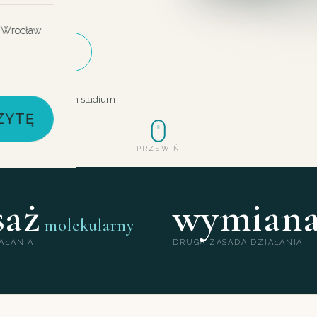
stadium.
0
 Wrocław
ACZ CENNIK
Cellulit w każdym stadium
ZYTĘ
PRZEWIŃ
saż
wymian
molekularny
AŁANIA
DRUGA ZASADA DZIAŁANIA