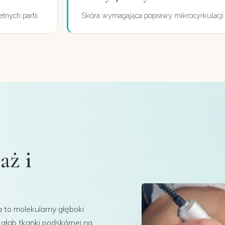
nych partii.
Skóra wymagająca poprawy mikrocyrkulacji i
aż i
 to molekularny głęboki
głąb tkanki podskórnej na