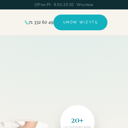
Pon-Pt · 9.00-20.00 · Wrocław
71 332 60 49
UMÓW WIZYTĘ
20+
LAT DOŚWIADCZENIA