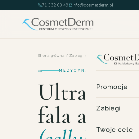
71 332 60 49
info@cosmetderm.pl
Strona główna
/
Zabiegi
/
UltraSlim
20
MEDYCYNA ESTETYCZNA ·
UltraSlim
Promocje
fala akust
Zabiegi
(cellulit i
Twoje cele