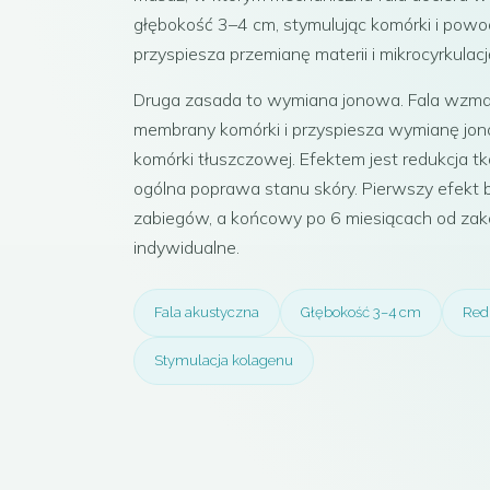
głębokość 3–4 cm, stymulując komórki i powo
przyspiesza przemianę materii i mikrocyrkulacj
Druga zasada to wymiana jonowa. Fala wzma
membrany komórki i przyspiesza wymianę jon
komórki tłuszczowej. Efektem jest redukcja tka
ogólna poprawa stanu skóry. Pierwszy efekt 
zabiegów, a końcowy po 6 miesiącach od zakoń
indywidualne.
Fala akustyczna
Głębokość 3–4 cm
Redu
Stymulacja kolagenu