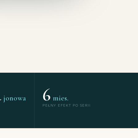
a
6
jonowa
mies.
PEŁNY EFEKT PO SERII