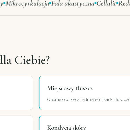
krocyrkulacja
Fala akustyczna
Cellulit
Redukcja
dla
Ciebie?
Miejscowy tłuszcz
Oporne okolice z nadmiarem tkanki tłuszcz
Kondycja skóry