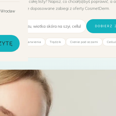
esz przeglądać całej listy? Napisz, co chciał(a)byś poprawić, a 
0
zaproponuje dopasowane zabiegi z oferty CosmetDerm.
 Wrocław
DOBIERZ 
drności
Przebarwienia
Trądzik
Cienie pod oczami
Cellul
ZYTĘ