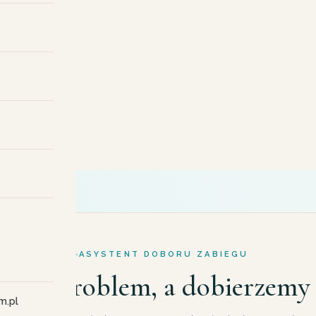
OŚWIADCZENIA
i ciało
ASYSTENT DOBORU ZABIEGU
 swój problem, a dobierzemy 
m.pl