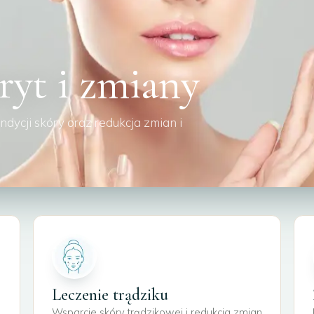
ryt i zmiany
ycji skóry oraz redukcja zmian i
Leczenie trądziku
Wsparcie skóry trądzikowej i redukcja zmian