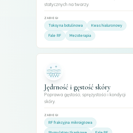
statycznych na twarzy.
ZABIEGI
Toksyna botulinowa
Kwas hialuronowy
Fale RF
Mezoterapia
Jędrność i gęstość skóry
Poprawa gęstości, sprężystości i kondycji
skóry.
ZABIEGI
RF frakcyjna mikroigłowa
Stymulatory tkankowe
Fale RF