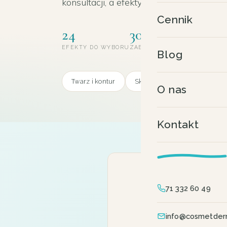
konsultacji, a efekty są indywidualne.
Cennik
24
30+
20
EFEKTY DO WYBORU
ZABIEGÓW W OFERCIE
LAT D
Blog
Twarz i kontur
Skóra i koloryt
Sylwetka 
O nas
Kontakt
71 332 60 49
Opisz
info@cosmetder