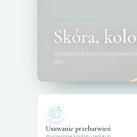
SKÓRA I KOLORYT
Skóra, kolo
Wyrównanie kolorytu, poprawa kond
blizn.
Usuwanie przebarwień
Wyrównanie kolorytu i redukcja