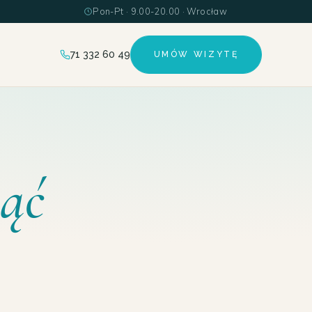
Pon-Pt · 9.00-20.00 · Wrocław
71 332 60 49
UMÓW WIZYTĘ
nąć