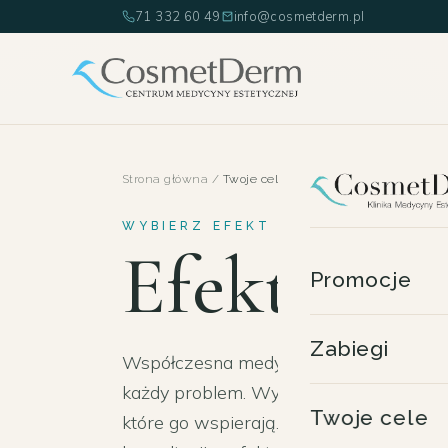
71 332 60 49
info@cosmetderm.pl
Strona główna
/
Twoje cele
WYBIERZ EFEKT · WROCŁAW
Efekt, kt
Promocje
Zabiegi
Współczesna medycyna estetyczna znaj
każdy problem. Wybierz interesujący Ci
Twoje cele
które go wspierają. Plan i dobór metody