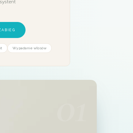
asystent
ZABIEG
it
Wypadanie włosów
01