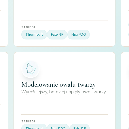
ZABIEGI
Thermolift
Fale RF
Nici PDO
Modelowanie owalu twarzy
Wyraźniejszy, bardziej napięty owal twarzy.
ZABIEGI
Thermolift
Nici PDO
Fale RF