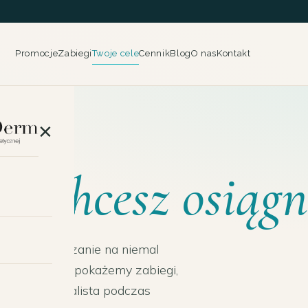
Promocje
Zabiegi
Twoje cele
Cennik
Blog
O nas
Kontakt
×
óry
chcesz osiąg
duje rozwiązanie na niemal
ę efekt, a my pokażemy zabiegi,
 ustala specjalista podczas