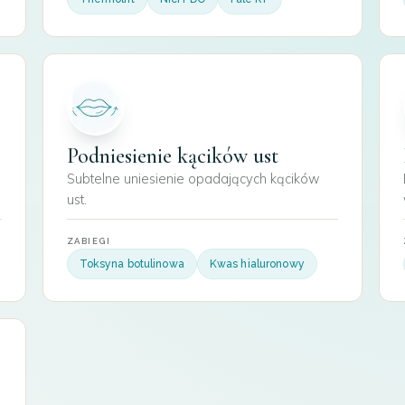
Podniesienie kącików ust
Subtelne uniesienie opadających kącików
ust.
ZABIEGI
Toksyna botulinowa
Kwas hialuronowy