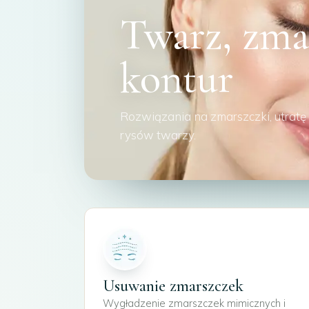
Twarz, zmar
kontur
Rozwiązania na zmarszczki, utrat
rysów twarzy.
Usuwanie zmarszczek
Wygładzenie zmarszczek mimicznych i