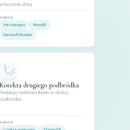
zmęczonej skóry.
ZABIEGI
Mezoterapia
Mesolift
Nanosoft Booster
Korekta drugiego podbródka
Redukcja nadmiaru tkanki w okolicy
podbródka.
ZABIEGI
Lipoliza iniekcyjna
Thermolift