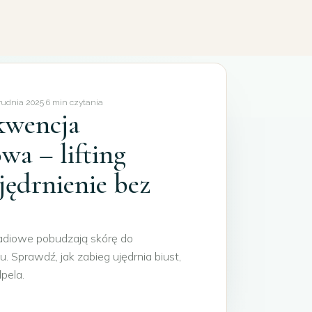
rudnia 2025
·
6 min czytania
kwencja
wa – lifting
ujędrnienie bez
 radiowe pobudzają skórę do
 Sprawdź, jak zabieg ujędrnia biust,
lpela.