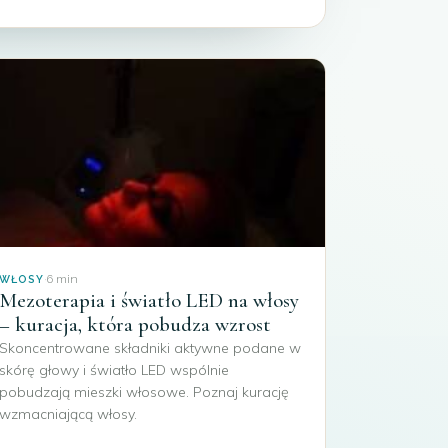
·
6 min
WŁOSY
Mezoterapia i światło LED na włosy
– kuracja, która pobudza wzrost
Skoncentrowane składniki aktywne podane w
skórę głowy i światło LED wspólnie
pobudzają mieszki włosowe. Poznaj kurację
wzmacniającą włosy.