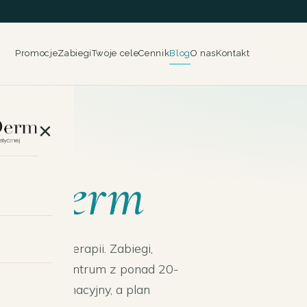
Promocje
Zabiegi
Twoje cele
Cennik
Blog
O nas
Kontakt
×
etDerm
ej i laseroterapii. Zabiegi,
rzez zespół centrum z ponad 20-
rakter informacyjny, a plan