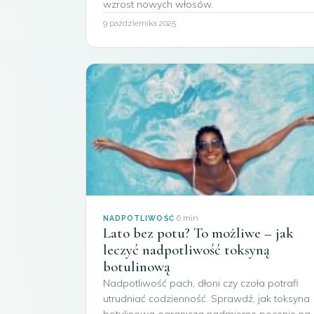
wzrost nowych włosów.
9 października 2025
·
6 min
NADPOTLIWOŚĆ
Lato bez potu? To możliwe – jak
leczyć nadpotliwość toksyną
botulinową
Nadpotliwość pach, dłoni czy czoła potrafi
utrudniać codzienność. Sprawdź, jak toksyna
botulinowa ogranicza nadmierne pocenie na