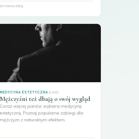
20 marca 2025
·
5 min
MEDYCYNA ESTETYCZNA
Mężczyźni też dbają o swój wygląd
Coraz więcej panów wybiera medycynę
estetyczną. Poznaj popularne zabiegi dla
mężczyzn z naturalnym efektem.