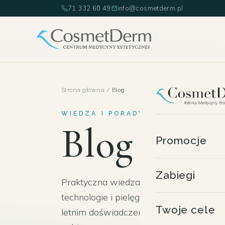
71 332 60 49
info@cosmetderm.pl
Strona główna
/
Blog
WIEDZA I PORADY · WROCŁAW
Blog
Cosm
Promocje
Zabiegi
Praktyczna wiedza o medycynie estetyczn
technologie i pielęgnacja wyjaśnione p
Twoje cele
letnim doświadczeniem. Treści mają cha