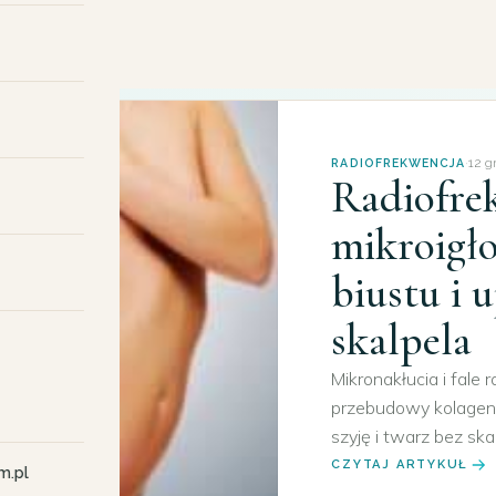
onsultacji.
·
12 g
RADIOFREKWENCJA
Radiofre
mikroigło
biustu i 
skalpela
Mikronakłucia i fale
przebudowy kolagenu.
szyję i twarz bez ska
CZYTAJ ARTYKUŁ
m.pl