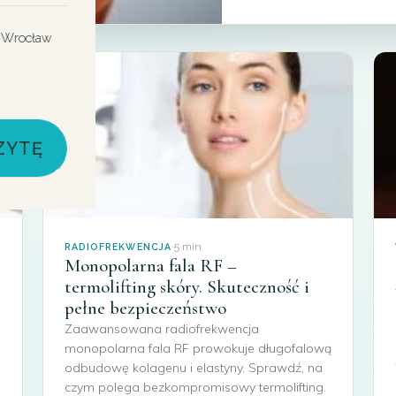
0
 Wrocław
ZYTĘ
·
5 min
RADIOFREKWENCJA
Monopolarna fala RF –
termolifting skóry. Skuteczność i
pełne bezpieczeństwo
Zaawansowana radiofrekwencja
monopolarna fala RF prowokuje długofalową
odbudowę kolagenu i elastyny. Sprawdź, na
czym polega bezkompromisowy termolifting.