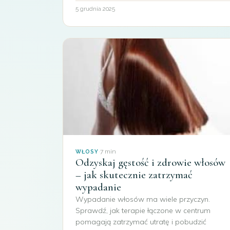
5 grudnia 2025
·
7 min
WŁOSY
Odzyskaj gęstość i zdrowie włosów
– jak skutecznie zatrzymać
wypadanie
Wypadanie włosów ma wiele przyczyn.
Sprawdź, jak terapie łączone w centrum
pomagają zatrzymać utratę i pobudzić