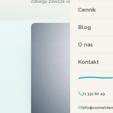
zabiegu zawsze ustala lekarz podczas k
Cennik
Blog
O nas
Kontakt
71 332 60 49
info@cosmetder