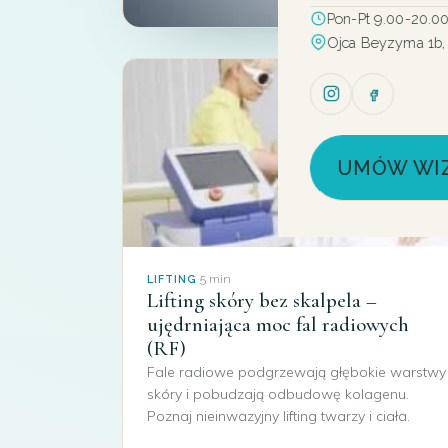
Pon-Pt 9.00-20.0
Ojca Beyzyma 1b,
UMÓW WI
·
5 min
LIFTING
Lifting skóry bez skalpela –
ujędrniająca moc fal radiowych
(RF)
Fale radiowe podgrzewają głębokie warstwy
skóry i pobudzają odbudowę kolagenu.
Poznaj nieinwazyjny lifting twarzy i ciała.