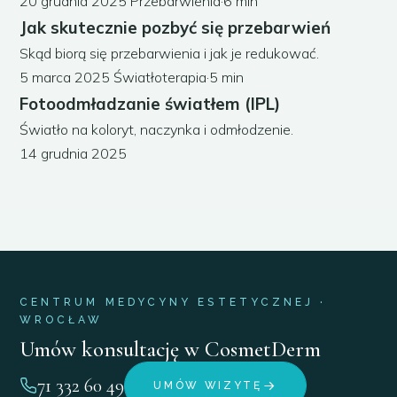
20 grudnia 2025
Przebarwienia
·
6 min
Jak skutecznie pozbyć się przebarwień
Skąd biorą się przebarwienia i jak je redukować.
5 marca 2025
Światłoterapia
·
5 min
Fotoodmładzanie światłem (IPL)
Światło na koloryt, naczynka i odmłodzenie.
14 grudnia 2025
CENTRUM MEDYCYNY ESTETYCZNEJ ·
WROCŁAW
Umów konsultację w CosmetDerm
71 332 60 49
UMÓW WIZYTĘ