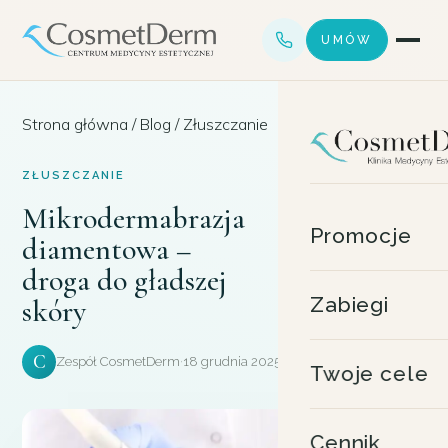
UMÓW
Strona główna
/
Blog
/
Złuszczanie
ZŁUSZCZANIE
Mikrodermabrazja
Promocje
diamentowa –
droga do gładszej
Zabiegi
skóry
C
Zespół CosmetDerm
·
18 grudnia 2025
·
5 min czytania
Twoje cele
Cennik