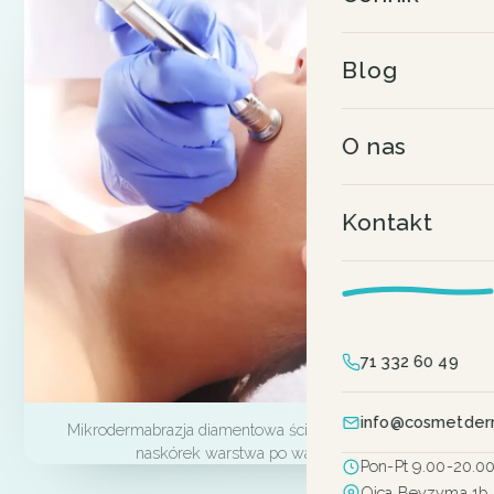
Blog
O nas
Kontakt
71 332 60 49
info@cosmetder
Mikrodermabrazja diamentowa ściera zrogowaciały
naskórek warstwa po warstwie.
Pon-Pt 9.00-20.0
Ojca Beyzyma 1b,