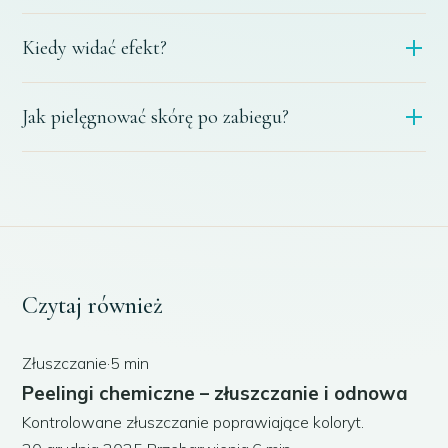
To zwykle komfortowy zabieg odczuwany jako delikatne
Kiedy widać efekt?
ścieranie. Odczucia są indywidualne.
Skóra bywa gładsza i jaśniejsza już po pierwszym
Jak pielęgnować skórę po zabiegu?
zabiegu. Pełny efekt daje seria. Efekty są indywidualne.
Stosować ochronę przeciwsłoneczną i unikać opalania.
Specjalista udziela szczegółowych zaleceń.
Czytaj również
Złuszczanie
·
5 min
Peelingi chemiczne – złuszczanie i odnowa
Kontrolowane złuszczanie poprawiające koloryt.