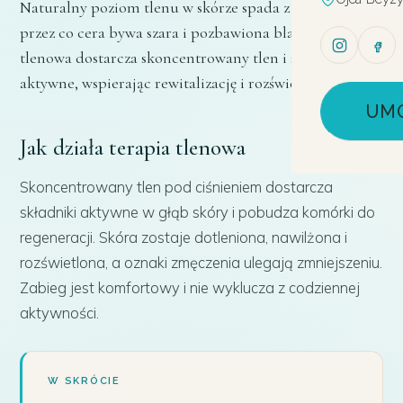
Naturalny poziom tlenu w skórze spada z wiekiem,
przez co cera bywa szara i pozbawiona blasku. Terapia
tlenowa dostarcza skoncentrowany tlen i składniki
aktywne, wspierając rewitalizację i rozświetlenie skóry.
UM
Jak działa terapia tlenowa
Skoncentrowany tlen pod ciśnieniem dostarcza
składniki aktywne w głąb skóry i pobudza komórki do
regeneracji. Skóra zostaje dotleniona, nawilżona i
rozświetlona, a oznaki zmęczenia ulegają zmniejszeniu.
Zabieg jest komfortowy i nie wyklucza z codziennej
aktywności.
W SKRÓCIE