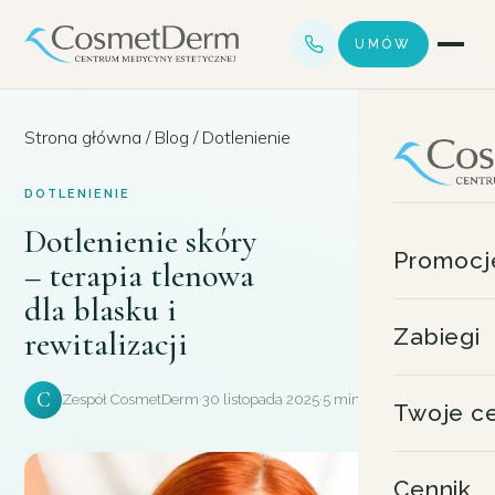
UMÓW
Strona główna
/
Blog
/
Dotlenienie
DOTLENIENIE
Dotlenienie skóry
Promocj
– terapia tlenowa
dla blasku i
Zabiegi
rewitalizacji
C
Zespół CosmetDerm
·
30 listopada 2025
·
5 min czytania
Twoje c
Cennik