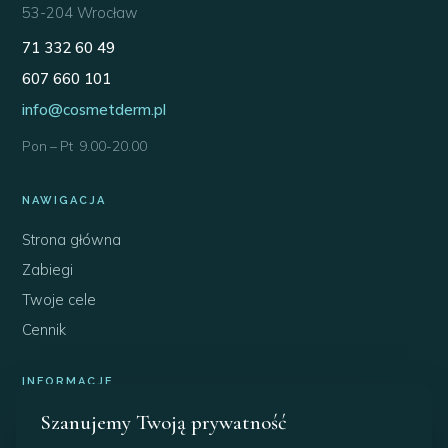
53-204 Wrocław
71 332 60 49
607 660 101
info@cosmetderm.pl
Pon – Pt 9.00-20.00
NAWIGACJA
Strona główna
Zabiegi
Twoje cele
Cennik
INFORMACJE
Szanujemy Twoją prywatność
O nas