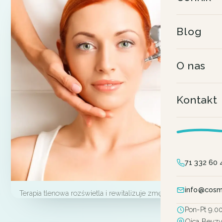
Blog
O nas
Kontakt
71 332 60 
info@cosm
Terapia tlenowa rozświetla i rewitalizuje zmęczoną skórę.
Pon-Pt 9.0
Ojca Beyz